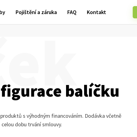
žby
Pojištění a záruka
FAQ
Kontakt
ček
nfigurace balíčku
 produktů s výhodným financováním. Dodávka včetně
po celou dobu trvání smlouvy.