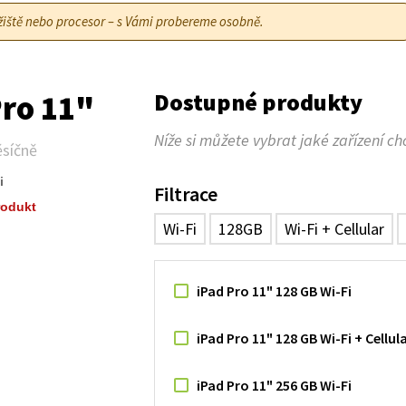
ložiště nebo procesor – s Vámi probereme osobně.
Dostupné produkty
Pro 11"
Níže si můžete vybrat jaké zařízení ch
síčně
i
Filtrace
rodukt
Wi-Fi
128GB
Wi-Fi + Cellular
iPad Pro 11" 128 GB Wi-Fi
iPad Pro 11" 128 GB Wi-Fi + Cellul
iPad Pro 11" 256 GB Wi-Fi