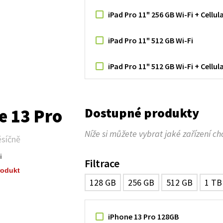
iPad Pro 11" 256 GB Wi-Fi + Cellul
iPad Pro 11" 512 GB Wi-Fi
iPad Pro 11" 512 GB Wi-Fi + Cellul
iPad Pro 11" 1 TB Wi-Fi
Dostupné produkty
e 13 Pro
iPad Pro 11" 1 TB Wi-Fi + Cellular
Níže si můžete vybrat jaké zařízení ch
síčně
iPad Pro 11" 2 TB Wi-Fi
i
Filtrace
iPad Pro 11" 2 TB Wi-Fi + Cellular
rodukt
128 GB
256 GB
512 GB
1 TB
iPhone 13 Pro 128GB