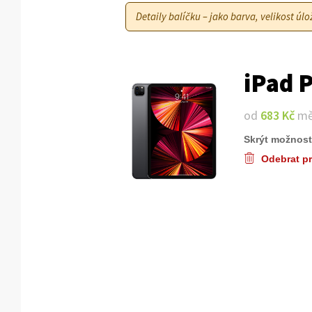
Detaily balíčku – jako barva, velikost ú
iPad 
od
683 Kč
mě
Skrýt možnost
Odebrat p