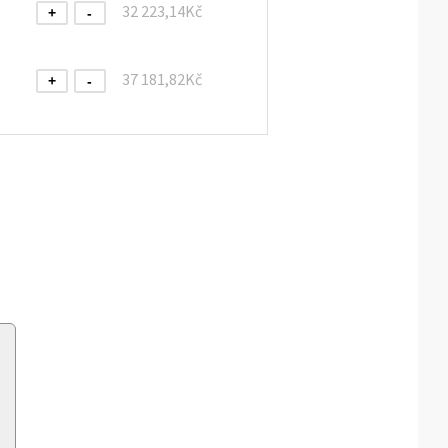
32 223,14Kč
+
-
37 181,82Kč
+
-