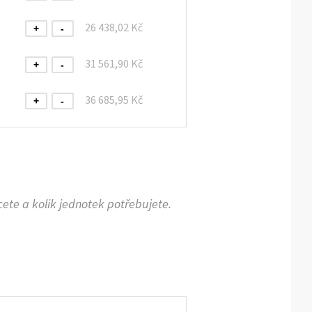
26 438,02 Kč
+
-
31 561,90 Kč
+
-
36 685,95 Kč
+
-
cete a kolik jednotek potřebujete.