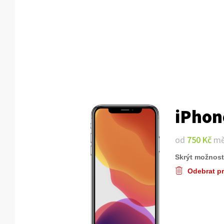
iPhon
od
750 Kč
mě
Skrýt možnost
Odebrat p