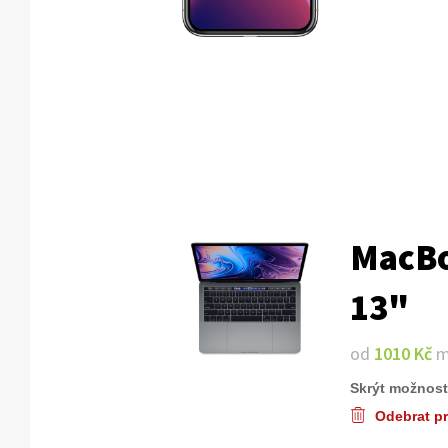
MacBo
13"
od
1010 Kč
m
Skrýt možnost
Odebrat p