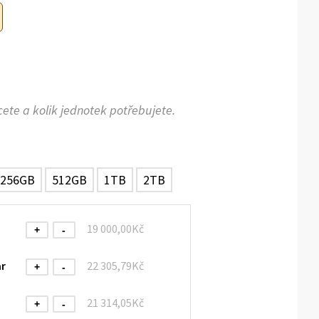
cete a kolik jednotek potřebujete.
256GB
512GB
1TB
2TB
19 000,00Kč
+
-
ar
22 305,79Kč
+
-
21 314,05Kč
+
-