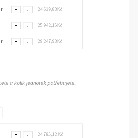
ar
24 619,83Kč
+
-
25 942,15Kč
+
-
ar
29 247,93Kč
+
-
35 198,35Kč
+
-
38 504,13Kč
+
-
cete a kolik jednotek potřebujete.
44 454,55Kč
+
-
47 760,33Kč
+
-
24 785,12 Kč
+
-